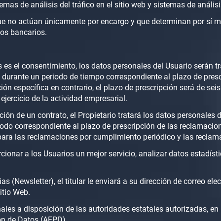
temas de análisis del tráfico en el sitio web y sistemas de análi
que no actúan únicamente por encargo y que determinan por sí m
ios bancarios.
s es el consentimiento, los datos personales del Usuario serán t
, durante un periodo de tiempo correspondiente al plazo de pres
ón específica en contrario, el plazo de prescripción será de sei
ejercicio de la actividad empresarial.
ión de un contrato, el Propietario tratará los datos personales 
riodo correspondiente al plazo de prescripción de las reclamacio
 para las reclamaciones por cumplimiento periódico y las reclamac
onar a los Usuarios un mejor servicio, analizar datos estadístic
ias (Newsletter), el titular le enviará a su dirección de correo 
itio Web.
ales a disposición de las autoridades estatales autorizadas, en p
ón de Datos (AEPD).