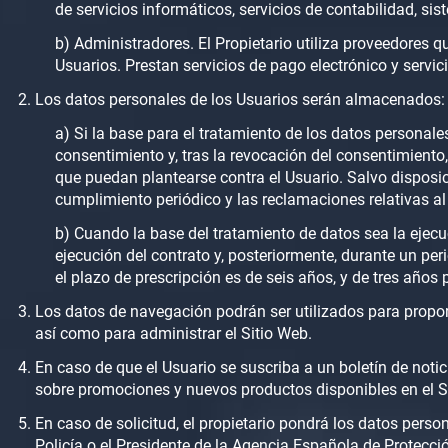
de servicios informáticos, servicios de contabilidad, sis
b) Administradores. El Propietario utiliza proveedores 
Usuarios. Prestan servicios de pago electrónico y servic
Los datos personales de los Usuarios serán almacenados:
a) Si la base para el tratamiento de los datos personale
consentimiento y, tras la revocación del consentimiento
que puedan plantearse contra el Usuario. Salvo disposici
cumplimiento periódico y las reclamaciones relativas al 
b) Cuando la base del tratamiento de datos sea la ejecuc
ejecución del contrato y, posteriormente, durante un pe
el plazo de prescripción es de seis años, y de tres años
Los datos de navegación podrán ser utilizados para proporci
así como para administrar el Sitio Web.
En caso de que el Usuario se suscriba a un boletín de notic
sobre promociones y nuevos productos disponibles en el S
En caso de solicitud, el propietario pondrá los datos person
Policía o el Presidente de la Agencia Española de Protecci